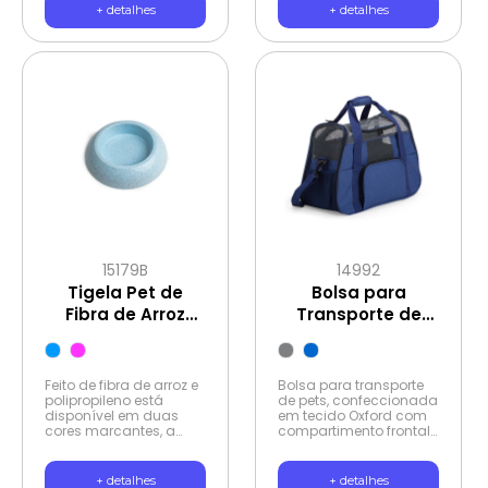
do seu amigo animal
+ detalhes
+ detalhes
com muito mais
conforto e praticidade.
Seu formato circular
garante maior
estabilidade, tornando
as refeições ainda
mais tranquilas. Porque
alimentar seu pet com
carinho e qualidade é
essencial!
15179B
14992
Tigela Pet de
Bolsa para
Fibra de Arroz
Transporte de
400ml
Pets
Feito de fibra de arroz e
Bolsa para transporte
polipropileno está
de pets, confeccionada
disponível em duas
em tecido Oxford com
cores marcantes, a
compartimento frontal
tigela pet é a escolha
e bolsos laterais. Seu
perfeita para quem
tapete dupla face, com
quer facilitar a
uma camada
+ detalhes
+ detalhes