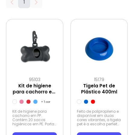
1
95103
15179
Kit de higiene
Tigela Pet de
para cachorro em
Plástico 400ml
PP
+
1
cor
Kit de higiene para
Feito de polipropileno e
cachorro em PP.
disponível em duas
Contém 20 sacos
cores vibrantes, a tigela
higiénicos em PE. Porta-
pet é a escolha perfeita
saco em formato de
para quem quer
osso.
facilitar a alimentação