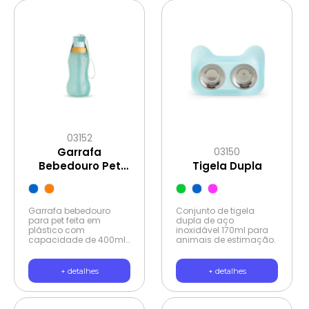
Acompanha
mosquetão e rolo de
saquinhos.
03152
Garrafa
03150
Bebedouro Pet
Tigela Dupla
400ml
Garrafa bebedouro
Conjunto de tigela
para pet feita em
dupla de aço
plástico com
inoxidável 170ml para
capacidade de 400ml.
animais de estimação.
Tampa rosqueável
antivazamento com
sistema retrátil, basta
+ detalhes
+ detalhes
puxar a garrafa para a
vazão da água através
da tigela. Acompanha
cordão de nylon.