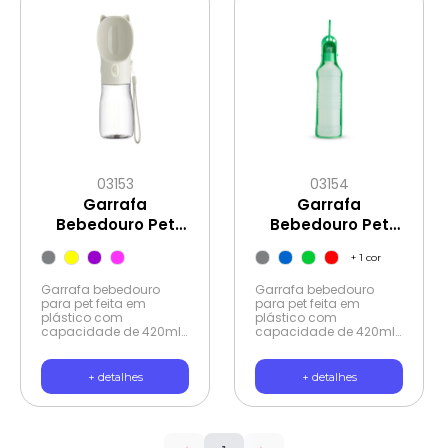
03153
03154
Garrafa
Garrafa
Bebedouro Pet
Bebedouro Pet
420ml
420ml
+
1
cor
Garrafa bebedouro
Garrafa bebedouro
para pet feita em
para pet feita em
plástico com
plástico com
capacidade de 420ml.
capacidade de 420ml.
Basta acionar o botão
Tampa rosqueável
para liberar o fluxo da
com bico
água através da tigela.
antivazamento, basta
+ detalhes
+ detalhes
Acompanha alça de
pressionar a garrafa
nylon para transporte.
para a vazão da água
através da tigela.
Acompanha gancho
de transporte.