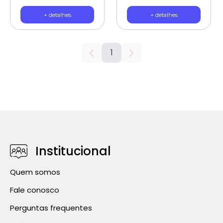
miolo 70 folhas
plástica retrátil. 60
pautadas, com espira
folhas, 70g gramatura
+ detalhes
+ detalhes
wire-o, 1 Caneta
MATERIAL
plástica retrátil; 70
ANTIBACTERIANO
folhas, 70g gramatura
MATERIAL
ANTIBACTERIANO
1
Institucional
Quem somos
Fale conosco
Perguntas frequentes