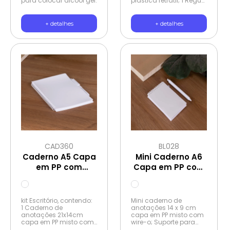
para colocar álcool gel.
plástica retrátil; 1 Régua
plástica 15cm; 1
Borracha. MATERIAL
ANTIBACTERIANO
+ detalhes
+ detalhes
CAD360
BL028
Caderno A5 Capa
Mini Caderno A6
em PP com
Capa em PP com
caneta
caneta
kit Escritório, contendo:
Mini caderno de
1 Caderno de
anotações 14 x 9 cm
anotações 21x14cm
capa em PP misto com
capa em PP misto com
wire-o; Suporte para
suporte para canetas e
canetas; 1 Caneta